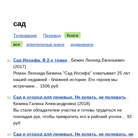
сад
Толкование
Перевод
Книги
все
электронные книги
аудиокниги
Сад Иосифа. В 2-х томах
, Бежин Леонид Евгеньевич
91
(2017)
Роман Леонида Бежина "Сад Иосифа" охватывает 25 лет
нашей недавней - ближней истории. Его героев мы
встречаем… 1506 руб
Сад и огород для ленивых. Не копать, не поливать
,
92
Кизима Галина Александровна (2018)
Вы стали обладателем участка и готовы трудиться не
покладая рук, чтобы превратить его в райский уголок… 92
руб
Сад и огород для ленивых. Не копать, не поливать, не
93