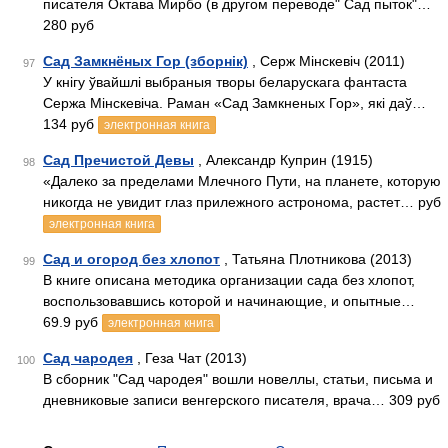
писателя Октава Мирбо (в другом переводе" Сад пыток"…
280 руб
Сад Замкнёных Гор (зборнік)
, Серж Мінскевіч (2011)
97
У кнігу ўвайшлі выбраныя творы беларускага фантаста
Сержа Мінcкевіча. Раман «Сад Замкненых Гор», які даў…
134 руб
электронная книга
Сад Пречистой Девы
, Александр Куприн (1915)
98
«Далеко за пределами Млечного Пути, на планете, которую
никогда не увидит глаз прилежного астронома, растет… руб
электронная книга
Сад и огород без хлопот
, Татьяна Плотникова (2013)
99
В книге описана методика организации сада без хлопот,
воспользовавшись которой и начинающие, и опытные…
69.9 руб
электронная книга
Сад чародея
, Геза Чат (2013)
100
В сборник "Сад чародея" вошли новеллы, статьи, письма и
дневниковые записи венгерского писателя, врача… 309 руб